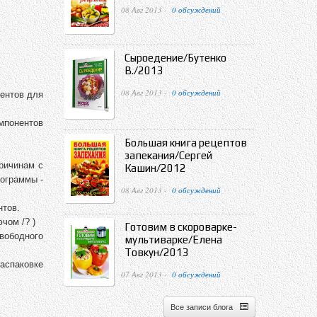
08 Авг 2013 ·
0 обсуждений
Сыроедение/Бутенко
В./2013
08 Авг 2013 ·
0 обсуждений
ментов для
мпонентов
Большая книга рецептов
запекания/Сергей
причинам с
Кашин/2012
рограммы -
08 Авг 2013 ·
0 обсуждений
нтов.
чом /? )
Готовим в скороварке-
свободного
мультиварке/Елена
Товкун/2013
распаковке
07 Авг 2013 ·
0 обсуждений
Все записи блога