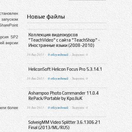
установлен
Новые файлы
 запуском
SharePoint
Коллекция видеокурсов
ерсия SP2
"TeachVideo" с сайта "TeachShop" -
ей версии
Иностранные языки (2008-2010)
10 Авг 2013 ·
0 обсуждений
· Загрузок: 0
HeliconSoft Helicon Focus Pro 5.3.14.1
10 Авг 2013 ·
0 обсуждений
· Загрузок: 0
Ashampoo Photo Commander 11.0.4
RePack/Portable by KpoJIuK
10 Авг 2013 ·
0 обсуждений
· Загрузок: 0
(или более
SolveigMM Video Splitter 3.6.1306.21
Final (2013/ML/RUS)