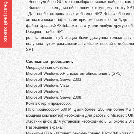
Оформить быстрый заказ
- Новое удобное GUI меню выбора офисных наборов, комп
- Включены последние обновления к текущему пакету SP1
- Для особо нетерпеливых добавлен SP2 Beta с обновлен
автоматически с офисными приложениями, если будет пе
файла UpdatesSP2Beta.exe на эту или любую другую сборк
Designer; - с/без SP1
ps: На момент публикации были доступны только англ
получена путем распаковки английских версий с добавл
SP1
Системные требования:
Операционная система:
Microsoft Windows XP с пакетом обновления 3 (SP3)
Microsoft Windows Server 2003
Microsoft Windows Vista
Microsoft Windows 7
Microsoft Windows Server 2008
Компьютер и процессор:
ПК с процессором 500 МГц или более, 256 или более МБ 
мощный компьютер) необходим для работы с Microsoft Offi
Жесткий диск: Для установки необходимо 6ГБ; около 2,3
Разрешение экрана:
Минимум 800x600 точек; рекомендовано 1024x768 или бол