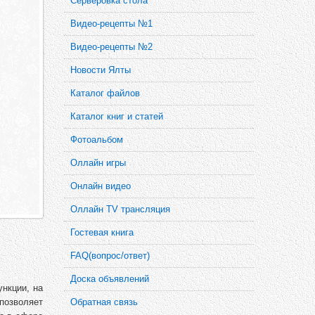
Серверовка стола
Видео-рецепты №1
Видео-рецепты №2
Новости Ялты
Каталог файлов
Каталог книг и статей
Фотоальбом
Оллайн игры
Онлайн видео
Оллайн TV трансляция
Гостевая книга
FAQ(вопрос/ответ)
Доска объявлений
нкции, на
Обратная связь
позволяет