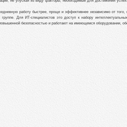
ации, не упуская из виду факторы, необходимые для достижения успех
едневную работу быстрее, проще и эффективнее независимо от того, 
 группе. Для ИТ-специалистов это доступ к набору интеллектуальных
 повышенной безопасностью и работают на имеющемся оборудовании, об