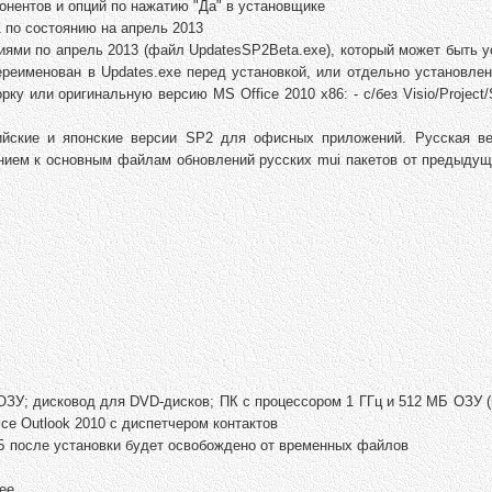
онентов и опций по нажатию "Да" в установщике
 по состоянию на апрель 2013
иями по апрель 2013 (файл UpdatesSP2Beta.exe), который может быть 
реименован в Updates.exe перед установкой, или отдельно установлен
у или оригинальную версию MS Office 2010 x86: - с/без Visio/Project/
ийские и японские версии SP2 для офисных приложений. Русская в
ением к основным файлам обновлений русских mui пакетов от предыдущ
ОЗУ; дисковод для DVD-дисков; ПК с процессором 1 ГГц и 512 МБ ОЗУ 
ce Outlook 2010 с диспетчером контактов
ГБ после установки будет освобождено от временных файлов
ее