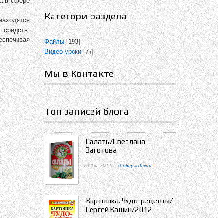
а в сфере
Категори раздела
находятся
 средств,
еспечивая
Файлы
[193]
Видео-уроки
[77]
Мы в Контакте
Топ записей блога
Салаты/Светлана
Заготова
10 Авг 2013 ·
0 обсуждений
Картошка. Чудо-рецепты/
Сергей Кашин/2012