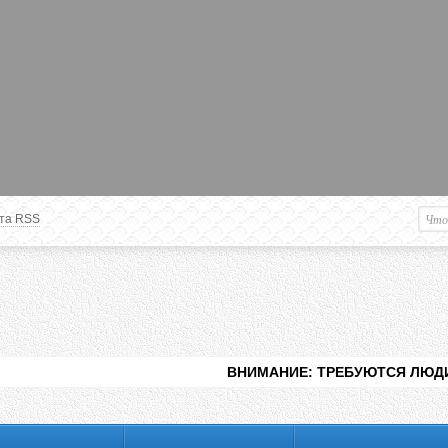
та RSS
Немного о вас
М
Здравствуйте уважаемый
Гость
. Чтобы
пользоваться данной панелью
управления, вам необходимо
авторизоваться на сайте под своим
логином, либо пройти регистрацию.
ВНИМАНИЕ: ТРЕБУЮТСЯ ЛЮДИ ДЛЯ ВИДЕНИЯ Р