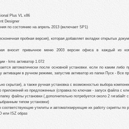
ional Plus VL x86
nt Designer
ния по состоянию на апрель 2013 (включает SP1)
(бесконечная пробная версия), которая добавляет вкладки открытых доку
орая вносит привычное меню 2003 версии офиса в каждый из ко
ии - kms активатор 1.072
кается автоматически после основной установки. если по каким либо 
у активации в ручном режиме, запустив активатор из папки Пуск - Все п
но скрытая), а также ручная установка с возможностью выбора компоне
 приложений из предложенных (справка по ключам - запуск файла с клю
папку файлы установки ( дополнительно потребуется около 2 гигабайт 
выбранным типом установки)
ы соответствующие утилиты и автоматизирующие их работу скрипты по 
O или ISZ образ