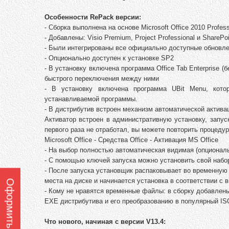
Особенности RePack версии:
- Сборка выполнена на основе Microsoft Office 2010 Profess
- Добавлены: Visio Premium, Project Professional и SharePoi
- Были интегрированы все официально доступные обновле
- Опционально доступен к установке SP2
- В установку включена программа Office Tab Enterprise 
быстрого переключения между ними
- В установку включена программа UBit Menu, кот
устанавливаемой программы.
- В дистрибутив встроен механизм автоматической активац
Активатор встроен в административную установку, запус
первого раза не отработал, вы можете повторить процедур
Microsoft Office - Средства Office - Активация MS Office
- На выбор полностью автоматическая видимая (опциональ
- С помощью ключей запуска можно установить свой набор
- После запуска установщик распаковывает во временную 
места на диске и начинается установка в соответствии с 
- Кому не нравятся временные файлы: в сборку добавлен
EXE дистрибутива и его преобразованию в популярный IS
Что нового, начиная с версии V13.4: