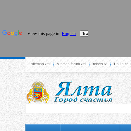
sitemap.xml
sitemap-forum.xml
robots.txt
Наша лен
Системное меню
У вас нет прав просматривать данное меню,
пожалуйста, войдите на сайт под своим
логином или зарегестрируйтесь! Это позволит
вам пользоваться всеми функциями нашего
сайта