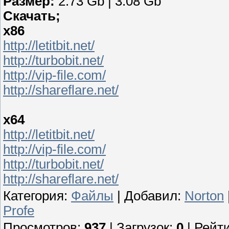
Размер:
2.73 Gb | 3.08 Gb
Скачать;
х86
http://letitbit.net/
http://turbobit.net/
http://vip-file.com/
http://shareflare.net/
х64
http://letitbit.net/
http://vip-file.com/
http://turbobit.net/
http://shareflare.net/
Категория
:
Файлы
|
Добавил
:
Norton
Profe
Просмотров
:
937
|
Загрузок
:
0
|
Рейти