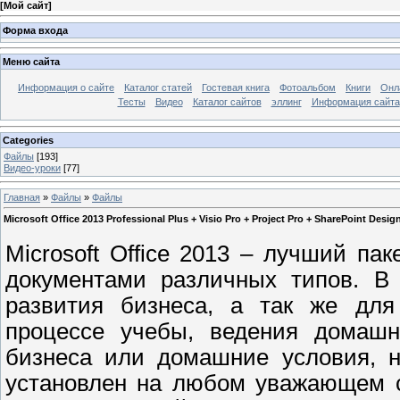
[
Мой сайт
]
Форма входа
Меню сайта
Информация о сайте
Каталог статей
Гостевая книга
Фотоальбом
Книги
Онл
Тесты
Видео
Каталог сайтов
эллинг
Информация сайта
Categories
Файлы
[193]
Видео-уроки
[77]
Главная
»
Файлы
»
Файлы
Microsoft Office 2013 Professional Plus + Visio Pro + Project Pro + SharePoint Des
Microsoft Office 2013 – лучший п
документами различных типов. В 
развития бизнеса, а так же для
процессе учебы, ведения домашн
бизнеса или домашние условия, н
установлен на любом уважающем с