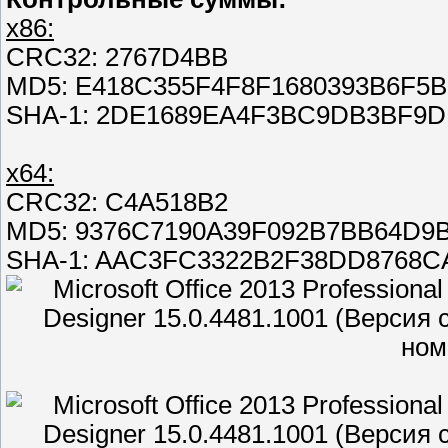
x86:
CRC32: 2767D4BB
MD5: E418C355F4F8F1680393B6F5
SHA-1: 2DE1689EA4F3BC9DB3BF9D
x64:
CRC32: C4A518B2
MD5: 9376C7190A39F092B7BB64D9
SHA-1: AAC3FC3322B2F38DD8768C