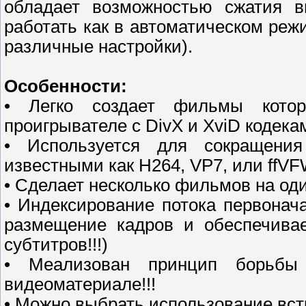
обладает возможностью сжатия 
работать как в автоматическом режи
различные настройки).
Особенности:
• Легко создает фильмы кото
проигрывателе с DivX и XviD кодека
• Используется для сокращени
известными как H264, VP7, или ffVF
• Сделает несколько фильмов на од
• Индексирование потока первонач
размещение кадров и обеспечивае
субтитров!!!)
• Меализован принцип борьбы
видеоматериале!!!
• Можно выбрать использование вст