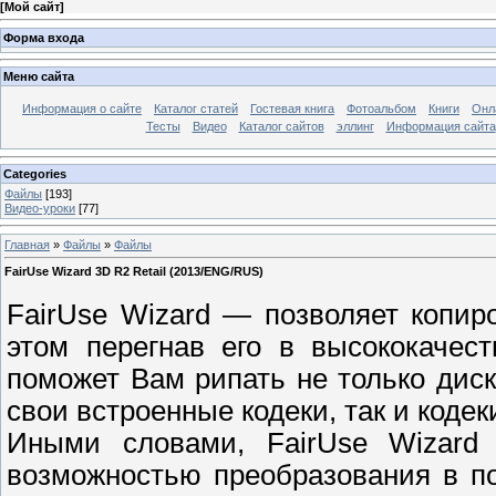
[
Мой сайт
]
Форма входа
Меню сайта
Информация о сайте
Каталог статей
Гостевая книга
Фотоальбом
Книги
Онл
Тесты
Видео
Каталог сайтов
эллинг
Информация сайта
Categories
Файлы
[193]
Видео-уроки
[77]
Главная
»
Файлы
»
Файлы
FairUse Wizard 3D R2 Retail (2013/ENG/RUS)
FairUse Wizard — позволяет копи
этом перегнав его в высококачес
поможет Вам рипать не только диски
свои встроенные кодеки, так и кодек
Иными словами, FairUse Wizar
возможностью преобразования в п