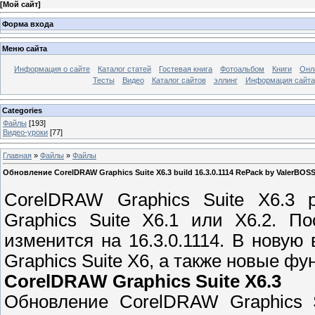
[
Мой сайт
]
Форма входа
Меню сайта
Информация о сайте
Каталог статей
Гостевая книга
Фотоальбом
Книги
Онл
Тесты
Видео
Каталог сайтов
эллинг
Информация сайта
Categories
Файлы
[193]
Видео-уроки
[77]
Главная
»
Файлы
»
Файлы
Обновление CorelDRAW Graphics Suite X6.3 build 16.3.0.1114 RePack by ValerBOSS
CorelDRAW Graphics Suite X6.3 
Graphics Suite X6.1 или X6.2. П
изменится на 16.3.0.1114. В нову
Graphics Suite X6, а также новые фу
CorelDRAW Graphics Suite X6.3
Обновление CorelDRAW Graphics S