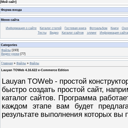
[
Мой сайт
]
Форма входа
Меню сайта
Информация о сайте
Каталог статей
Гостевая книга
Фотоальбом
Книги
Онл
Тесты
Видео
Каталог сайтов
эллинг
Информация сайта
Categories
Файлы
[193]
Видео-уроки
[77]
Главная
»
Файлы
»
Файлы
Lauyan TOWeb 4.16.622 e-Commerce Edition
Lauyan TOWeb - простой конструктор
быстро создать простой сайт, напри
каталог сайтов. Программа работае
каждом этапе вам будет предлага
результате выполнения которых вы п