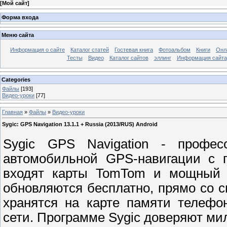
[
Мой сайт
]
Форма входа
Меню сайта
Информация о сайте
Каталог статей
Гостевая книга
Фотоальбом
Книги
Онл
Тесты
Видео
Каталог сайтов
эллинг
Информация сайта
Categories
Файлы
[193]
Видео-уроки
[77]
Главная
»
Файлы
»
Видео-уроки
Sygic: GPS Navigation 13.1.1 + Russia (2013/RUS) Android
Sygic GPS Navigation - профес
автомобильной GPS-навигации с г
входят карты TomTom и мощный к
обновляются бесплатно, прямо со 
хранятся на карте памяти телефо
сети. Программе Sygic доверяют ми