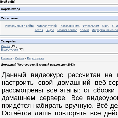
[
Мой сайт
]
Форма входа
Меню сайта
Информация о сайте
Каталог статей
Гостевая книга
Фотоальбом
Книги
Онл
Тесты
Видео
Каталог сайтов
эллинг
Информация сайта
Categories
Файлы
[193]
Видео-уроки
[77]
Главная
»
Файлы
»
Видео-уроки
Домашний Web-сервер. Базовый видеокурс (2013)
Данный видеокурс рассчитан на 
настроить свой домашний веб-сер
рассмотрены все этапы: от сборк
домашнем сервере. Все видеоуро
придётся набирать вручную. Всё де
Остаётся лишь повторять все дейс