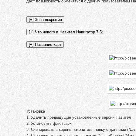
даст возможность обменяться с другим пользователем Нав
Установка
1. Удалить предыдущие установленные версии Нaвител
2. Установить файл .apk
3. Cкопировать в корень накопителя папку с данными (Navi
4. Скопировать нужные карты в папку /NavitelContent/Maps