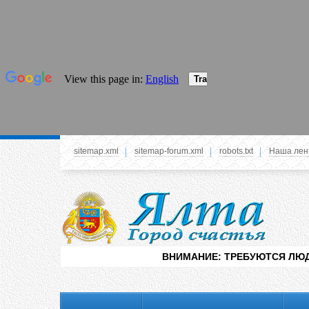
sitemap.xml
sitemap-forum.xml
robots.txt
Наша лен
Системное меню
У вас нет прав просматривать данное меню,
пожалуйста, войдите на сайт под своим
логином или зарегестрируйтесь! Это позволит
вам пользоваться всеми функциями нашего
ВНИМАНИЕ: ТРЕБУЮТСЯ ЛЮДИ ДЛЯ ВИДЕНИЯ
сайта