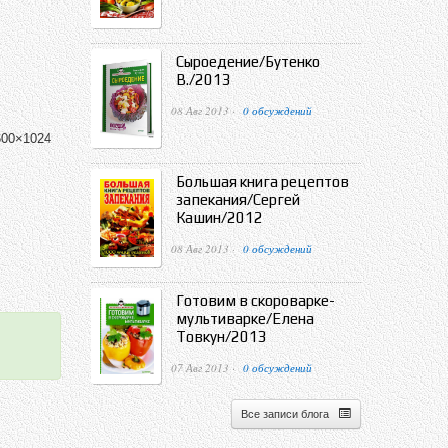
Сыроедение/Бутенко
В./2013
08 Авг 2013 ·
0 обсуждений
600×1024
Большая книга рецептов
запекания/Сергей
Кашин/2012
08 Авг 2013 ·
0 обсуждений
Готовим в скороварке-
мультиварке/Елена
Товкун/2013
07 Авг 2013 ·
0 обсуждений
Все записи блога