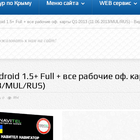
ур по Крыму
Меню сайта
WEB сервис
roid 1.5+ Full + все рабочие оф. карты Q1-2013 (11.06.2013/MUL/RUS) - В
ожаловать к нам на сайт!
droid 1.5+ Full + все рабочие оф. к
13/MUL/RUS)
864
0