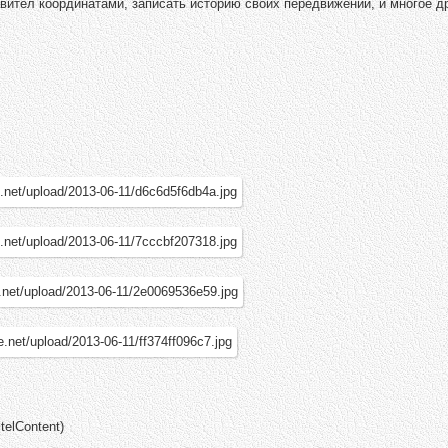
ител координатами, записать историю своих передвижений, и многое др
telContent)