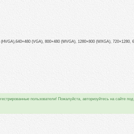
 (HVGA),640×480 (VGA), 800×480 (WVGA), 1280×800 (WXGA), 720×1280, 
егестрированные пользователи! Пожалуйста, авторизуйтесь на сайте под