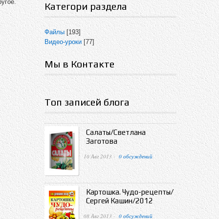
угое.
Категори раздела
Файлы
[193]
Видео-уроки
[77]
Мы в Контакте
Топ записей блога
Салаты/Светлана
Заготова
10 Авг 2013 ·
0 обсуждений
Картошка. Чудо-рецепты/
Сергей Кашин/2012
08 Авг 2013 ·
0 обсуждений