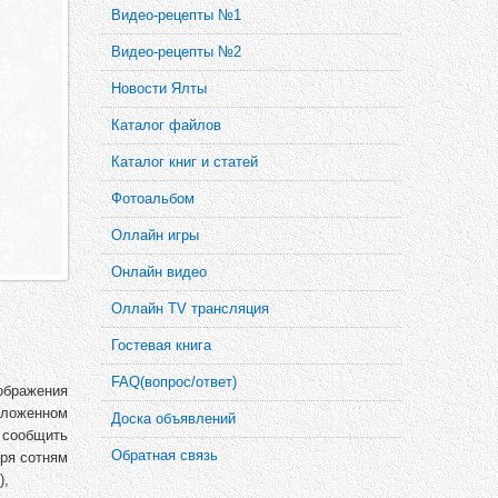
Видео-рецепты №1
Видео-рецепты №2
Новости Ялты
Каталог файлов
Каталог книг и статей
Фотоальбом
Оллайн игры
Онлайн видео
Оллайн TV трансляция
Гостевая книга
FAQ(вопрос/ответ)
ображения
оложенном
Доска объявлений
, сообщить
Обратная связь
ря сотням
),