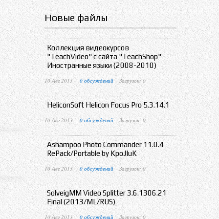
Новые файлы
Коллекция видеокурсов
"TeachVideo" с сайта "TeachShop" -
Иностранные языки (2008-2010)
10 Авг 2013 ·
0 обсуждений
· Загрузок: 0
HeliconSoft Helicon Focus Pro 5.3.14.1
10 Авг 2013 ·
0 обсуждений
· Загрузок: 0
Ashampoo Photo Commander 11.0.4
RePack/Portable by KpoJIuK
10 Авг 2013 ·
0 обсуждений
· Загрузок: 0
SolveigMM Video Splitter 3.6.1306.21
Final (2013/ML/RUS)
10 Авг 2013 ·
0 обсуждений
· Загрузок: 0