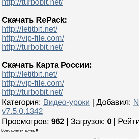
http://turbobit.net/
Скачать RePack:
http://letitbit.net/
http://vip-file.com/
http://turbobit.net/
Скачать Карта России:
http://letitbit.net/
http://vip-file.com/
http://turbobit.net/
Категория
:
Видео-уроки
|
Добавил
:
N
v7.5.0.1342
Просмотров
:
962
|
Загрузок
:
0
|
Рейти
Всего комментариев
:
0