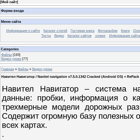
[
Мой сайт
]
Форма входа
Меню сайта
Информация о сайте
Каталог статей
Гостевая книга
Фотоальбом
Книги
Онл
Тесты
Видео
Каталог сайтов
эллинг
Информация сайта
Categories
Файлы
[193]
Видео-уроки
[77]
Главная
»
Файлы
»
Видео-уроки
Навител Навигатор / Navitel navigation v7.5.0.1342 Cracked (Android OS) + RePack
Навител Навигатор – система н
данные: пробки, информация о 
трехмерные модели дорожных разв
Содержит огромную базу полезных о
всех картах.
.