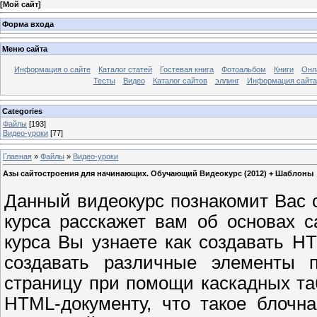
[
Мой сайт
]
Форма входа
Меню сайта
Информация о сайте
Каталог статей
Гостевая книга
Фотоальбом
Книги
Онл
Тесты
Видео
Каталог сайтов
эллинг
Информация сайта
Categories
Файлы
[193]
Видео-уроки
[77]
Главная
»
Файлы
»
Видео-уроки
Азы сайтостроения для начинающих. Обучающий Видеокурс (2012) + Шаблоны
Данный видеокурс познакомит Вас 
курса расскажет вам об основах с
курса Вы узнаете как создавать HT
создавать различные элементы 
страницу при помощи каскадных таб
HTML-документу, что такое блочн