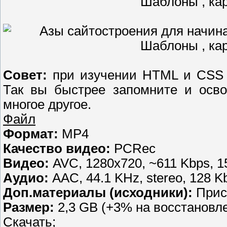
Совет:
при изучении HTML и CSS с
Так вы быстрее запомните и освои
многое другое.
Файл
Формат:
MP4
Качество видео:
PCRec
Видео:
AVC, 1280x720, ~611 Kbps, 15
Аудио:
AAC, 44.1 KHz, stereo, 128 K
Доп.материалы (исходники):
Прис
Размер:
2,3 GB (+3% на восстановл
Скачать;