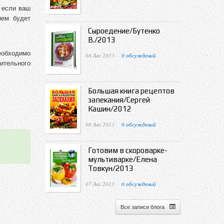
, если ваш
ием будет
Сыроедение/Бутенко
В./2013
еобходимо
08 Авг 2013 ·
0 обсуждений
ительного
Большая книга рецептов
запекания/Сергей
Кашин/2012
08 Авг 2013 ·
0 обсуждений
Готовим в скороварке-
мультиварке/Елена
Товкун/2013
07 Авг 2013 ·
0 обсуждений
Все записи блога