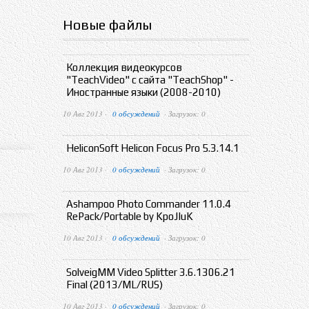
Новые файлы
Коллекция видеокурсов
"TeachVideo" с сайта "TeachShop" -
Иностранные языки (2008-2010)
10 Авг 2013 ·
0 обсуждений
· Загрузок: 0
HeliconSoft Helicon Focus Pro 5.3.14.1
10 Авг 2013 ·
0 обсуждений
· Загрузок: 0
Ashampoo Photo Commander 11.0.4
RePack/Portable by KpoJIuK
10 Авг 2013 ·
0 обсуждений
· Загрузок: 0
SolveigMM Video Splitter 3.6.1306.21
Final (2013/ML/RUS)
10 Авг 2013 ·
0 обсуждений
· Загрузок: 0