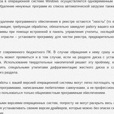
ера в операционной системе Windows осуществляется одновременным
даление ненужных программ из списка автоматической загрузки также
удалении программного обеспечения в реестре остаются "хвосты” (то е
рмация, требующая обработки, обязательно замедлит работу вашего ко
аммы при помощи встроенной в панель управления утилиты, носящей
 отрасли – установите программу для чистки реестра, предварительно
 современного бюджетного ПК. В случае обращения к нему сразу н
ть может проявиться и в том случае, если на разделе диска с уста
а. Использование твердотельных накопителей решает эту проблему, е
лнять спецальными утилитами дефрагментацию жесткого диска и с
го раздела.
боты с вашей версией операционной системы могут легко поглощать ч
ы программами, написанными любителями- самоучками, а не профессион
м пользоваться только общеизвестным программным обеспечением.
ыми версиями операционных систем, попросту не могут раскрыть весь 
устанавливать свежие версии драйверов, которые можно без опаски ск
их.