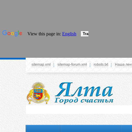
sitemap.xml
sitemap-forum.xml
robots.txt
Наша лен
Системное меню
У вас нет прав просматривать данное меню,
пожалуйста, войдите на сайт под своим
логином или зарегестрируйтесь! Это позволит
вам пользоваться всеми функциями нашего
сайта