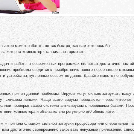
пьютер может работать не так быстро, как вам хотелось бы.
-за которых компьютер стал сильно тормозить.
адач и работы в современных программах является достаточно частой
ешение проблемы сводится к приобретению нового персонального компь
т и устройства, купленные совсем не давно. Давайте вместе попробуе
енных причин данной проблемы. Вирусы могут сильно загружать вашу с
анут слишком явными. Чаще всего вирусы передаются через интернет 
полной проверке вашей системы антивирусом с новейшими базами. Про
етения компьютера и объязательно регулярно ег0 обновляйте.
 – причина слишком сильной загрузки процессора или оперативной па
о, вам достаточно своевременно закрывать ненужные приложения, спис