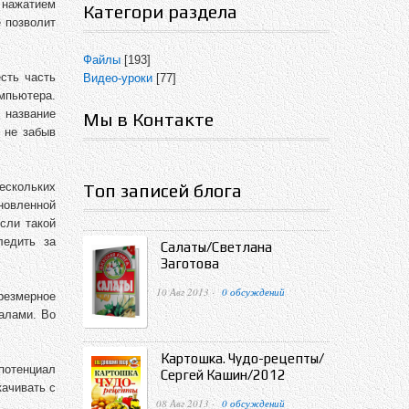
 нажатием
Категори раздела
 позволит
Файлы
[193]
сть часть
Видео-уроки
[77]
мпьютера.
 название
Мы в Контакте
 не забыв
ескольких
Топ записей блога
новленной
сли такой
ледить за
Салаты/Светлана
Заготова
10 Авг 2013 ·
0 обсуждений
резмерное
алами. Во
Картошка. Чудо-рецепты/
потенциал
Сергей Кашин/2012
ачивать с
08 Авг 2013 ·
0 обсуждений