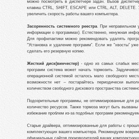
можно посмотреть в диспетчере задач. Вызов диспетч
клавиш CTRL, SHIFT, ESCAPE или CTRL, ALT, DELETE. У
увеличить скорость работы вашего компьютера.
Засоренность системного реестра
. При неправильном 
информации о программах). Естественно, ненужная инфо
Для профилактики можно рекомендовать удалять прогр
"Установка и удаление программ”. Если же "хвосты” уже
сделать его резервную копию.
Жесткий диск(винчестер)
- одно из самых слабых мест
программ система может начать тормозить. Задумчивос
операционной системой осталось мало свободного мест
возможности нет – постарайтесь периодически выпо
количеством свободного дискового пространства системно
Подозрительные программы, не оптимизированные для ра
количество ресурсов. Также тормоза могут быть вызван
избежание проблем из-за подобных программ рекомендуе
Старые драйвера, оптимизированные для работы с прошл
комплектующих вашего компьютера. Рекомендуем вовремя 
официальных сайтов производителей ваших комплектующ