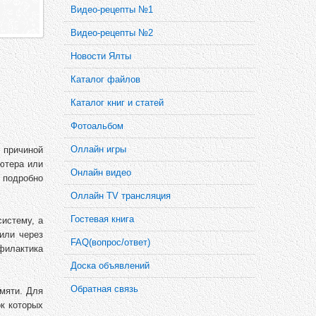
Видео-рецепты №1
Видео-рецепты №2
Новости Ялты
Каталог файлов
Каталог книг и статей
Фотоальбом
Оллайн игры
 причиной
ютера или
Онлайн видео
м подробно
Оллайн TV трансляция
Гостевая книга
истему, а
или через
FAQ(вопрос/ответ)
филактика
Доска объявлений
Обратная связь
мяти. Для
ок которых