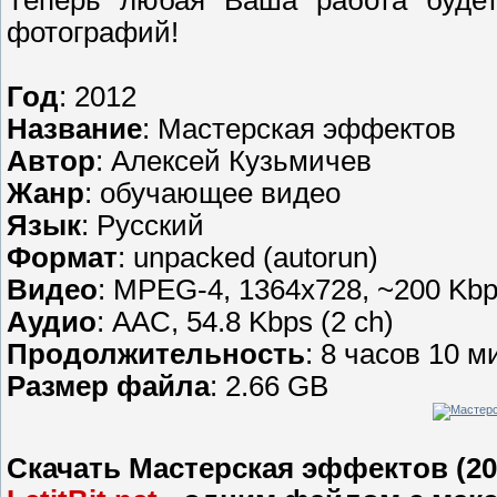
Теперь любая Ваша работа будет
фотографий!
Год
: 2012
Название
: Мастерская эффектов
Автор
: Алексей Кузьмичев
Жанр
: обучающее видео
Язык
: Русский
Формат
: unpacked (autorun)
Видео
: MPEG-4, 1364x728, ~200 Kb
Аудио
: AAC, 54.8 Kbps (2 ch)
Продолжительность
: 8 часов 10 м
Размер файла
: 2.66 GB
Скачать Мастерская эффектов (20