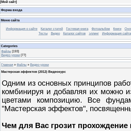
[
Мой сайт
]
Форма входа
Меню сайта
Информация о сайте
Каталог статей
Гостевая книга
Фотоальбом
Книги
Онл
Тесты
Видео
Каталог сайтов
эллинг
Информация сайта
Categories
Файлы
[193]
Видео-уроки
[77]
Главная
»
Файлы
»
Видео-уроки
Мастерская эффектов (2012) Видеокурс
Одним из основных принципов рабо
комбинируя и добавляя их можно и
цветами композицию. Все фунда
"Мастерская эффектов", посвященны
Чем для Вас грозит прохождение