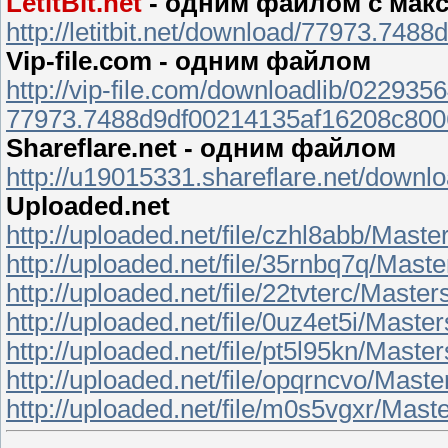
LetitBit.net
- одним файлом с мак
http://letitbit.net/download/77973.7
Vip-file.com - одним файлом
http://vip-file.com/downloadlib/0229
77973.7488d9df00214135af16208c8006
Shareflare.net - одним файлом
http://u19015331.shareflare.net/dow
Uploaded.net
http://uploaded.net/file/czhl8abb/Mast
http://uploaded.net/file/35rnbq7q/Mas
http://uploaded.net/file/22tvterc/Mast
http://uploaded.net/file/0uz4et5i/Mast
http://uploaded.net/file/pt5l95kn/Mast
http://uploaded.net/file/opqrncvo/Mas
http://uploaded.net/file/m0s5vgxr/Mas