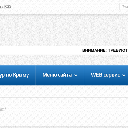
та RSS
Немного о вас
М
Здравствуйте уважаемый
Гость
. Чтобы
пользоваться данной панелью
управления, вам необходимо
авторизоваться на сайте под своим
логином, либо пройти регистрацию.
ВНИМАНИЕ: ТРЕБУЮТСЯ ЛЮДИ ДЛЯ В
ур по Крыму
Меню сайта
WEB сервис
йт!