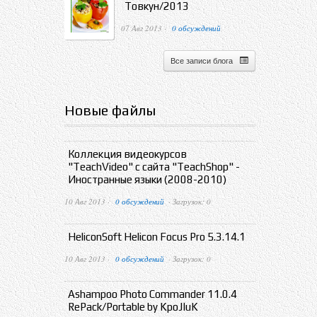
Товкун/2013
07 Авг 2013 ·
0 обсуждений
Все записи блога
Новые файлы
Коллекция видеокурсов
"TeachVideo" с сайта "TeachShop" -
Иностранные языки (2008-2010)
10 Авг 2013 ·
0 обсуждений
· Загрузок: 0
HeliconSoft Helicon Focus Pro 5.3.14.1
10 Авг 2013 ·
0 обсуждений
· Загрузок: 0
Ashampoo Photo Commander 11.0.4
RePack/Portable by KpoJIuK