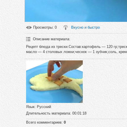
Просмотры
: 0
Вкусно и быстро
Описание материала
:
Рецепт блюда из трески.Состав:картофель — 120 гр;трес
масло — 4 столовых ложки;чеснок — 1 зубчик;соль, крек
Язык
: Русский
Длительность материала
: 00:01:18
Всего комментариев
:
0