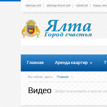
sitemap.xml
sitemap-forum.xml
robots.txt
Наша лен
Системное меню
У вас нет прав просматривать данное меню,
пожалуйста, войдите на сайт под своим
логином или зарегестрируйтесь! Это позволит
вам пользоваться всеми функциями нашего
сайта
Главная
Аренда квартир
Т
Вы сейчас здесь:
Главная
»
Видео
Добро пожаловать к нам на са