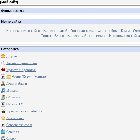
[
Мой сайт
]
Форма входа
Меню сайта
Информация о сайте
Каталог статей
Гостевая книга
Фотоальбом
Книги
Онл
Тесты
Видео
Каталог сайтов
эллинг
Информация сайта
Categories
Другое
Компьютерные игры
Красота и здоровье
Кухня,"Казан - Мангал"
Люди и блоги
Музыка
Общество
Онлайн TV
Путешествия и события
Развлечения
Серверовка стола
Сериалы
Спорт