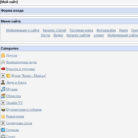
[
Мой сайт
]
Форма входа
Меню сайта
Информация о сайте
Каталог статей
Гостевая книга
Фотоальбом
Книги
Онл
Тесты
Видео
Каталог сайтов
эллинг
Информация сайта
Categories
Другое
Компьютерные игры
Красота и здоровье
Кухня,"Казан - Мангал"
Люди и блоги
Музыка
Общество
Онлайн TV
Путешествия и события
Развлечения
Серверовка стола
Сериалы
Спорт