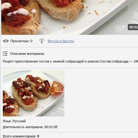
00:01
Просмотры
: 0
Вкусно и быстро
Описание материала
:
Рецепт приготовления тостов с нежной собрасадой и алиоли.Состав:собрасада — 180
Язык
: Русский
Длительность материала
: 00:01:08
Всего комментариев
:
0