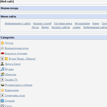
[
Мой сайт
]
Форма входа
Меню сайта
Информация о сайте
Каталог статей
Гостевая книга
Фотоальбом
Книги
Онл
Тесты
Видео
Каталог сайтов
эллинг
Информация сайта
Categories
Другое
Компьютерные игры
Красота и здоровье
Кухня,"Казан - Мангал"
Люди и блоги
Музыка
Общество
Онлайн TV
Путешествия и события
Развлечения
Серверовка стола
Сериалы
Спорт