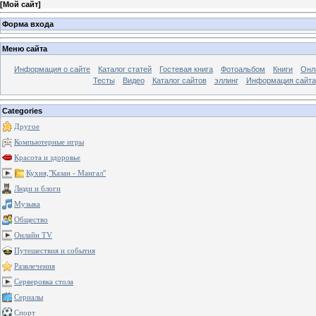
[
Мой сайт
]
Форма входа
Меню сайта
Информация о сайте
Каталог статей
Гостевая книга
Фотоальбом
Книги
Онл
Тесты
Видео
Каталог сайтов
эллинг
Информация сайта
Categories
Другое
Компьютерные игры
Красота и здоровье
Кухня,"Казан - Мангал"
Люди и блоги
Музыка
Общество
Онлайн TV
Путешествия и события
Развлечения
Серверовка стола
Сериалы
Спорт