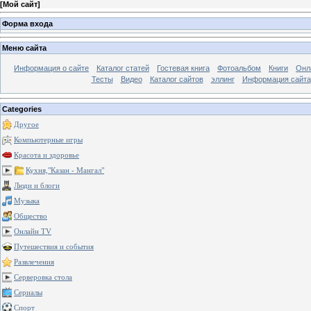
[
Мой сайт
]
Форма входа
Меню сайта
Информация о сайте
Каталог статей
Гостевая книга
Фотоальбом
Книги
Онл
Тесты
Видео
Каталог сайтов
эллинг
Информация сайта
Categories
Другое
Компьютерные игры
Красота и здоровье
Кухня,"Казан - Мангал"
Люди и блоги
Музыка
Общество
Онлайн TV
Путешествия и события
Развлечения
Серверовка стола
Сериалы
Спорт