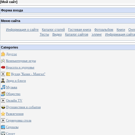
[
Мой сайт
]
Форма входа
Меню сайта
Информация о сайте
Каталог статей
Гостевая книга
Фотоальбом
Книги
Онл
Тесты
Видео
Каталог сайтов
эллинг
Информация сайта
Categories
Другое
Компьютерные игры
Красота и здоровье
Кухня,"Казан - Мангал"
Люди и блоги
Музыка
Общество
Онлайн TV
Путешествия и события
Развлечения
Серверовка стола
Сериалы
Спорт