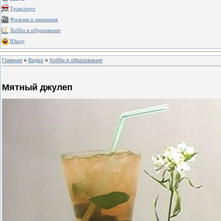
Транспорт
Фильмы и анимация
Хобби и образование
Юмор
Главная
»
Видео
»
Хобби и образование
Мятный джулеп