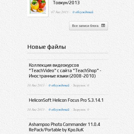
Товкун/2013
07 Авг 2013 ·
0 обсуждений
Все записи блога
Новые файлы
Коллекция видеокурсов
"TeachVideo" с сайта "TeachShop" -
Иностранные языки (2008-2010)
10 Авг 2013 ·
0 обсуждений
· Загрузок: 0
HeliconSoft Helicon Focus Pro 5.3.14.1
10 Авг 2013 ·
0 обсуждений
· Загрузок: 0
Ashampoo Photo Commander 11.0.4
RePack/Portable by KpoJIuK