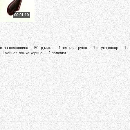
00:01:10
остав:шелковица — 50 гр;мята — 1 веточка;груша — 1 штука;сахар — 1 
 1 чайная ложка;корица — 2 палочки.