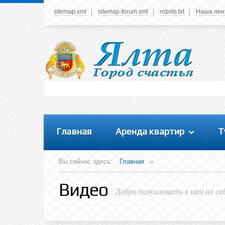
sitemap.xml
sitemap-forum.xml
robots.txt
Наша лен
Системное меню
У вас нет прав просматривать данное меню,
пожалуйста, войдите на сайт под своим
логином или зарегестрируйтесь! Это позволит
вам пользоваться всеми функциями нашего
сайта
Главная
Аренда квартир
Т
Вы сейчас здесь:
Главная
»
Видео
Добро пожаловать к нам на са