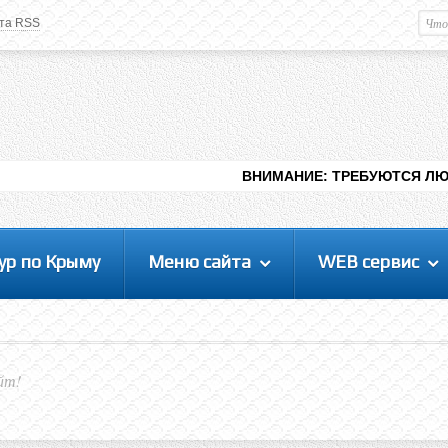
та RSS
Немного о вас
М
Здравствуйте уважаемый
Гость
. Чтобы
пользоваться данной панелью
управления, вам необходимо
авторизоваться на сайте под своим
логином, либо пройти регистрацию.
ВНИМАНИЕ: ТРЕБУЮТСЯ ЛЮДИ ДЛЯ ВИДЕНИ
ур по Крыму
Меню сайта
WEB сервис
йт!