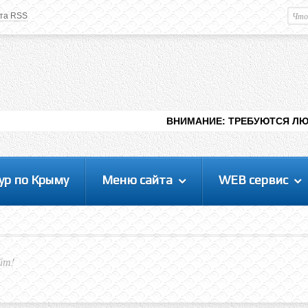
та RSS
Немного о вас
М
Здравствуйте уважаемый
Гость
. Чтобы
пользоваться данной панелью
управления, вам необходимо
авторизоваться на сайте под своим
логином, либо пройти регистрацию.
ВНИМАНИЕ: ТРЕБУЮТСЯ ЛЮДИ ДЛЯ ВИДЕНИЯ
ур по Крыму
Меню сайта
WEB сервис
йт!