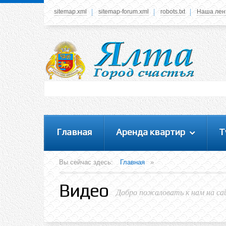
sitemap.xml
sitemap-forum.xml
robots.txt
Наша лен
Системное меню
У вас нет прав просматривать данное меню,
пожалуйста, войдите на сайт под своим
логином или зарегестрируйтесь! Это позволит
вам пользоваться всеми функциями нашего
сайта
Главная
Аренда квартир
Т
Вы сейчас здесь:
Главная
»
Видео
Добро пожаловать к нам на са