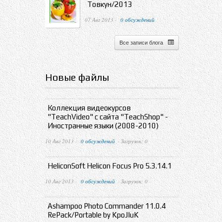
Товкун/2013
07 Авг 2013 ·
0 обсуждений
Все записи блога
Новые файлы
Коллекция видеокурсов
"TeachVideo" с сайта "TeachShop" -
Иностранные языки (2008-2010)
10 Авг 2013 ·
0 обсуждений
· Загрузок: 0
HeliconSoft Helicon Focus Pro 5.3.14.1
10 Авг 2013 ·
0 обсуждений
· Загрузок: 0
Ashampoo Photo Commander 11.0.4
RePack/Portable by KpoJIuK