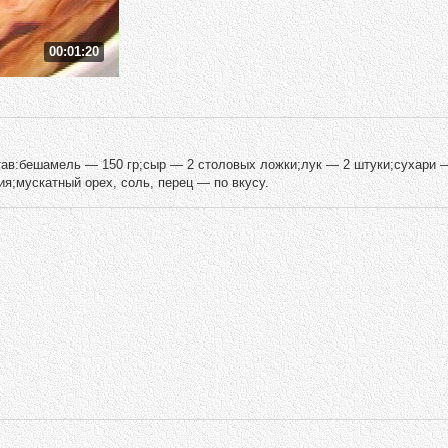
00:01:20
ав:бешамель — 150 гр;сыр — 2 столовых ложки;лук — 2 штуки;сухари 
я;мускатный орех, соль, перец — по вкусу.