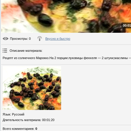
00:01
Просмотры
: 0
Вкусно и быстро
Описание материала
:
Рецепт из солнечного Марокко.На 2 порции:луковицы фенхеля — 2 штуки;маслины — 
Язык
: Русский
Длительность материала
: 00:01:20
Всего комментариев
:
0