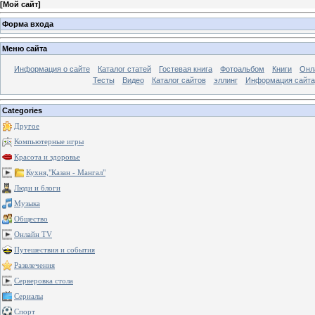
[
Мой сайт
]
Форма входа
Меню сайта
Информация о сайте
Каталог статей
Гостевая книга
Фотоальбом
Книги
Онл
Тесты
Видео
Каталог сайтов
эллинг
Информация сайта
Categories
Другое
Компьютерные игры
Красота и здоровье
Кухня,"Казан - Мангал"
Люди и блоги
Музыка
Общество
Онлайн TV
Путешествия и события
Развлечения
Серверовка стола
Сериалы
Спорт