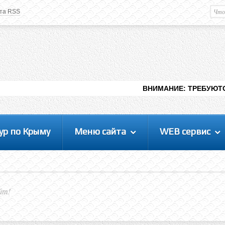
та RSS
Немного о вас
М
Здравствуйте уважаемый
Гость
. Чтобы
пользоваться данной панелью
управления, вам необходимо
авторизоваться на сайте под своим
логином, либо пройти регистрацию.
ВНИМАНИЕ: ТРЕБУЮТСЯ ЛЮДИ ДЛЯ В
ур по Крыму
Меню сайта
WEB сервис
йт!