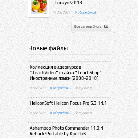
Товкун/2013
07 Авг 2013 ·
0 обсуждений
Все записи блога
Новые файлы
Коллекция видеокурсов
"TeachVideo" с сайта "TeachShop" -
Иностранные языки (2008-2010)
10 Авг 2013 ·
0 обсуждений
· Загрузок: 0
HeliconSoft Helicon Focus Pro 5.3.14.1
10 Авг 2013 ·
0 обсуждений
· Загрузок: 0
Ashampoo Photo Commander 11.0.4
RePack/Portable by KpoJIuK