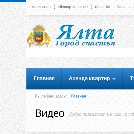
sitemap.xml
sitemap-forum.xml
robots.txt
Наша лен
Системное меню
У вас нет прав просматривать данное меню,
пожалуйста, войдите на сайт под своим
логином или зарегестрируйтесь! Это позволит
вам пользоваться всеми функциями нашего
сайта
Главная
Аренда квартир
Т
Вы сейчас здесь:
Главная
»
Видео
Добро пожаловать к нам на са