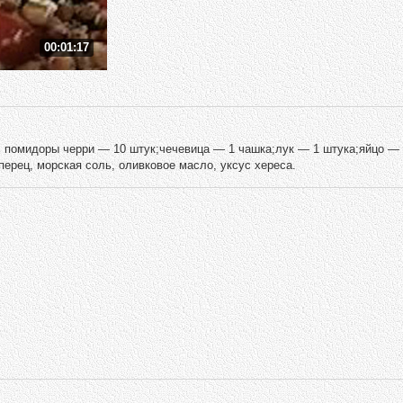
00:01:17
: помидоры черри — 10 штук;чечевица — 1 чашка;лук — 1 штука;яйцо —
перец, морская соль, оливковое масло, уксус хереса.