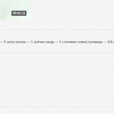
00:01:11
— 5 штук;чеснок — 1 зубчик;сахар — 1 столовая ложка;луковица — 1/4