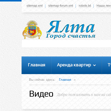
sitemap.xml
sitemap-forum.xml
robots.txt
Наша лен
Системное меню
У вас нет прав просматривать данное меню,
пожалуйста, войдите на сайт под своим
логином или зарегестрируйтесь! Это позволит
вам пользоваться всеми функциями нашего
сайта
Главная
Аренда квартир
Т
Вы сейчас здесь:
Главная
»
Видео
Добро пожаловать к нам на са