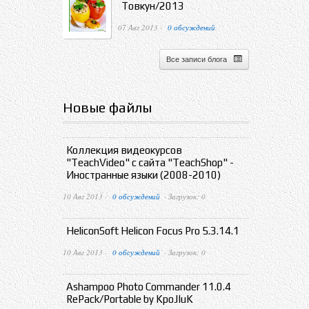
Товкун/2013
07 Авг 2013 ·
0 обсуждений
Все записи блога
Новые файлы
Коллекция видеокурсов
"TeachVideo" с сайта "TeachShop" -
Иностранные языки (2008-2010)
10 Авг 2013 ·
0 обсуждений
· Загрузок: 0
HeliconSoft Helicon Focus Pro 5.3.14.1
10 Авг 2013 ·
0 обсуждений
· Загрузок: 0
Ashampoo Photo Commander 11.0.4
RePack/Portable by KpoJIuK