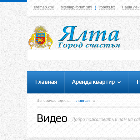
sitemap.xml
sitemap-forum.xml
robots.txt
Наша лен
Системное меню
У вас нет прав просматривать данное меню,
пожалуйста, войдите на сайт под своим
логином или зарегестрируйтесь! Это позволит
вам пользоваться всеми функциями нашего
сайта
Главная
Аренда квартир
Т
Вы сейчас здесь:
Главная
»
Видео
Добро пожаловать к нам на са