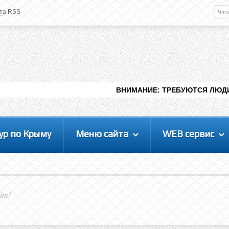
та RSS
Немного о вас
М
Здравствуйте уважаемый
Гость
. Чтобы
пользоваться данной панелью
управления, вам необходимо
авторизоваться на сайте под своим
логином, либо пройти регистрацию.
ВНИМАНИЕ: ТРЕБУЮТСЯ ЛЮДИ ДЛЯ ВИДЕНИЯ 
ур по Крыму
Меню сайта
WEB сервис
йт!