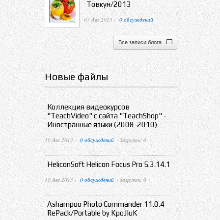
Товкун/2013
07 Авг 2013 ·
0 обсуждений
Все записи блога
Новые файлы
Коллекция видеокурсов
"TeachVideo" с сайта "TeachShop" -
Иностранные языки (2008-2010)
10 Авг 2013 ·
0 обсуждений
· Загрузок: 0
HeliconSoft Helicon Focus Pro 5.3.14.1
10 Авг 2013 ·
0 обсуждений
· Загрузок: 0
Ashampoo Photo Commander 11.0.4
RePack/Portable by KpoJIuK