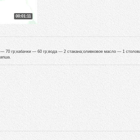
00:01:11
— 70 гр;кабачки — 60 гр;вода — 2 стакана;оливковое масло — 1 столов
лапша.