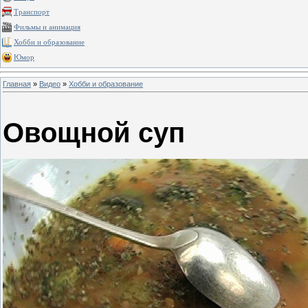
Транспорт
Фильмы и анимация
Хобби и образование
Юмор
Главная
»
Видео
»
Хобби и образование
Овощной суп