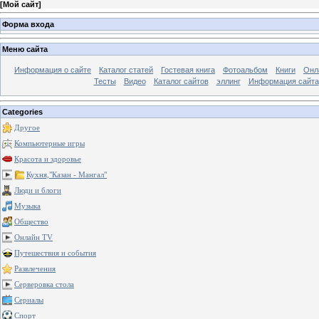
[
Мой сайт
]
Форма входа
Меню сайта
Информация о сайте
Каталог статей
Гостевая книга
Фотоальбом
Книги
Онл
Тесты
Видео
Каталог сайтов
эллинг
Информация сайта
Categories
Другое
Компьютерные игры
Красота и здоровье
Кухня,"Казан - Мангал"
Люди и блоги
Музыка
Общество
Онлайн TV
Путешествия и события
Развлечения
Серверовка стола
Сериалы
Спорт