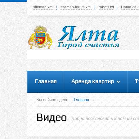
sitemap.xml
sitemap-forum.xml
robots.txt
Наша лен
Системное меню
У вас нет прав просматривать данное меню,
пожалуйста, войдите на сайт под своим
логином или зарегестрируйтесь! Это позволит
вам пользоваться всеми функциями нашего
сайта
Главная
Аренда квартир
Т
Вы сейчас здесь:
Главная
»
Видео
Добро пожаловать к нам на са