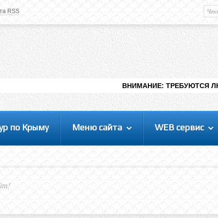
та RSS
Немного о вас
М
Здравствуйте уважаемый
Гость
. Чтобы
пользоваться данной панелью
управления, вам необходимо
авторизоваться на сайте под своим
логином, либо пройти регистрацию.
ВНИМАНИЕ: ТРЕБУЮТСЯ ЛЮДИ ДЛЯ ВИДЕН
ур по Крыму
Меню сайта
WEB сервис
йт!