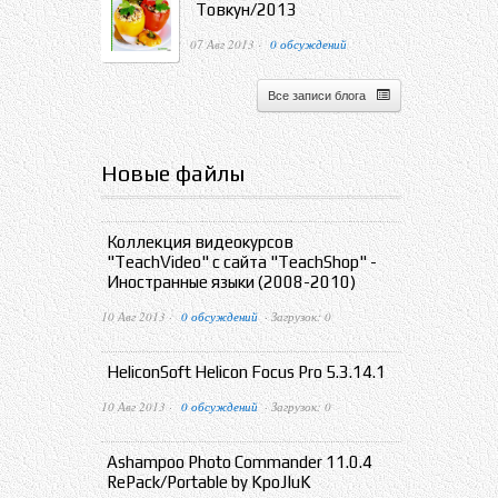
Товкун/2013
07 Авг 2013 ·
0 обсуждений
Все записи блога
Новые файлы
Коллекция видеокурсов
"TeachVideo" с сайта "TeachShop" -
Иностранные языки (2008-2010)
10 Авг 2013 ·
0 обсуждений
· Загрузок: 0
HeliconSoft Helicon Focus Pro 5.3.14.1
10 Авг 2013 ·
0 обсуждений
· Загрузок: 0
Ashampoo Photo Commander 11.0.4
RePack/Portable by KpoJIuK