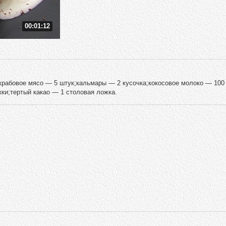
00:01:12
рабовое мясо — 5 штук;кальмары — 2 кусочка;кокосовое молоко — 100
ки;тертый какао — 1 столовая ложка.