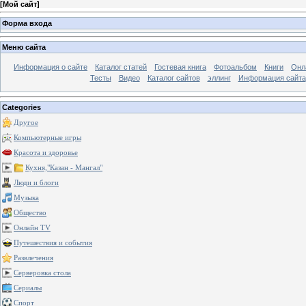
[
Мой сайт
]
Форма входа
Меню сайта
Информация о сайте
Каталог статей
Гостевая книга
Фотоальбом
Книги
Онл
Тесты
Видео
Каталог сайтов
эллинг
Информация сайта
Categories
Другое
Компьютерные игры
Красота и здоровье
Кухня,"Казан - Мангал"
Люди и блоги
Музыка
Общество
Онлайн TV
Путешествия и события
Развлечения
Серверовка стола
Сериалы
Спорт