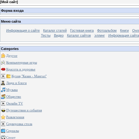
[
Мой сайт
]
Форма входа
Меню сайта
Информация о сайте
Каталог статей
Гостевая книга
Фотоальбом
Книги
Онл
Тесты
Видео
Каталог сайтов
эллинг
Информация сайта
Categories
Другое
Компьютерные игры
Красота и здоровье
Кухня,"Казан - Мангал"
Люди и блоги
Музыка
Общество
Онлайн TV
Путешествия и события
Развлечения
Серверовка стола
Сериалы
Спорт