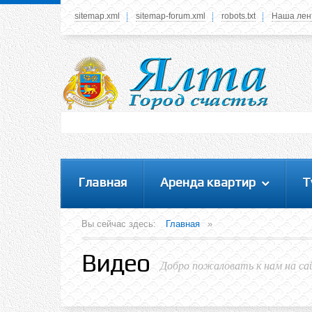
sitemap.xml
sitemap-forum.xml
robots.txt
Наша лен
Системное меню
У вас нет прав просматривать данное меню,
пожалуйста, войдите на сайт под своим
логином или зарегестрируйтесь! Это позволит
вам пользоваться всеми функциями нашего
сайта
Главная
Аренда квартир
Т
Вы сейчас здесь:
Главная
»
Видео
Добро пожаловать к нам на са