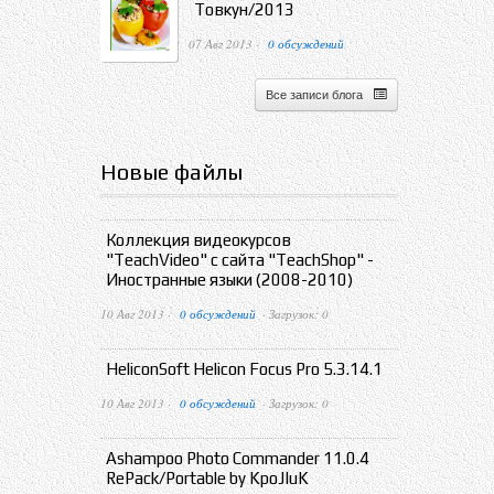
Товкун/2013
07 Авг 2013 ·
0 обсуждений
Все записи блога
Новые файлы
Коллекция видеокурсов
"TeachVideo" с сайта "TeachShop" -
Иностранные языки (2008-2010)
10 Авг 2013 ·
0 обсуждений
· Загрузок: 0
HeliconSoft Helicon Focus Pro 5.3.14.1
10 Авг 2013 ·
0 обсуждений
· Загрузок: 0
Ashampoo Photo Commander 11.0.4
RePack/Portable by KpoJIuK