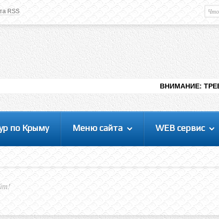
та RSS
Немного о вас
М
Здравствуйте уважаемый
Гость
. Чтобы
пользоваться данной панелью
управления, вам необходимо
авторизоваться на сайте под своим
логином, либо пройти регистрацию.
ВНИМАНИЕ: ТРЕБУЮТСЯ ЛЮДИ Д
ур по Крыму
Меню сайта
WEB сервис
йт!