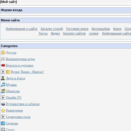
[
Мой сайт
]
Форма входа
Меню сайта
Информация о сайте
Каталог статей
Гостевая книга
Фотоальбом
Книги
Онл
Тесты
Видео
Каталог сайтов
эллинг
Информация сайта
Categories
Другое
Компьютерные игры
Красота и здоровье
Кухня,"Казан - Мангал"
Люди и блоги
Музыка
Общество
Онлайн TV
Путешествия и события
Развлечения
Серверовка стола
Сериалы
Спорт