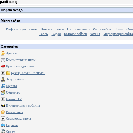
[
Мой сайт
]
Форма входа
Меню сайта
Информация о сайте
Каталог статей
Гостевая книга
Фотоальбом
Книги
Онл
Тесты
Видео
Каталог сайтов
эллинг
Информация сайта
Categories
Другое
Компьютерные игры
Красота и здоровье
Кухня,"Казан - Мангал"
Люди и блоги
Музыка
Общество
Онлайн TV
Путешествия и события
Развлечения
Серверовка стола
Сериалы
Спорт