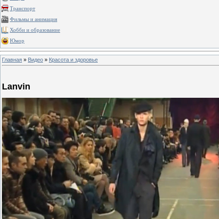
Транспорт
Фильмы и анимация
Хобби и образование
Юмор
Главная
»
Видео
»
Красота и здоровье
Lanvin