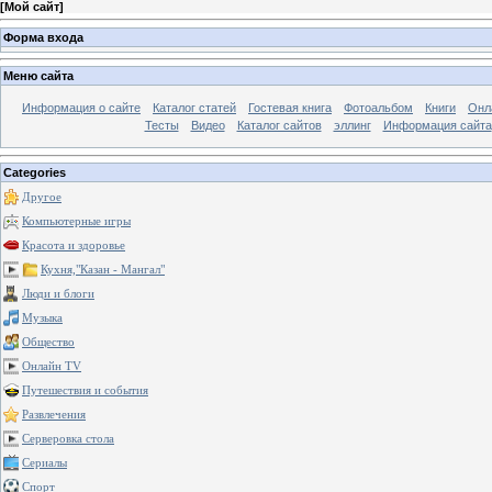
[
Мой сайт
]
Форма входа
Меню сайта
Информация о сайте
Каталог статей
Гостевая книга
Фотоальбом
Книги
Онл
Тесты
Видео
Каталог сайтов
эллинг
Информация сайта
Categories
Другое
Компьютерные игры
Красота и здоровье
Кухня,"Казан - Мангал"
Люди и блоги
Музыка
Общество
Онлайн TV
Путешествия и события
Развлечения
Серверовка стола
Сериалы
Спорт