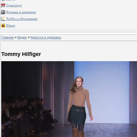
Транспорт
Фильмы и анимация
Хобби и образование
Юмор
Главная
»
Видео
»
Красота и здоровье
Tommy Hilfiger