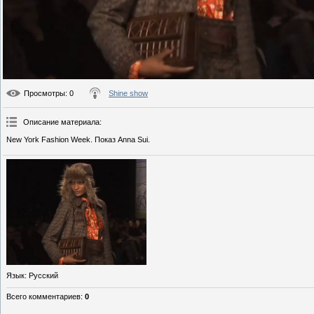
Просмотры
: 0
Shine show
Описание материала
:
New York Fashion Week. Показ Anna Sui.
Язык
: Русский
Всего комментариев
:
0