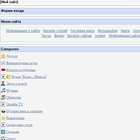
[
Мой сайт
]
Форма входа
Меню сайта
Информация о сайте
Каталог статей
Гостевая книга
Фотоальбом
Книги
Онл
Тесты
Видео
Каталог сайтов
эллинг
Информация сайта
Categories
Другое
Компьютерные игры
Красота и здоровье
Кухня,"Казан - Мангал"
Люди и блоги
Музыка
Общество
Онлайн TV
Путешествия и события
Развлечения
Серверовка стола
Сериалы
Спорт