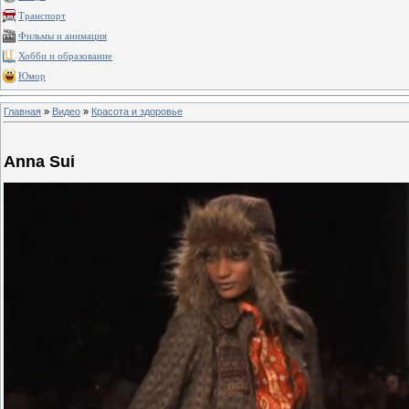
Транспорт
Фильмы и анимация
Хобби и образование
Юмор
Главная
»
Видео
»
Красота и здоровье
Anna Sui