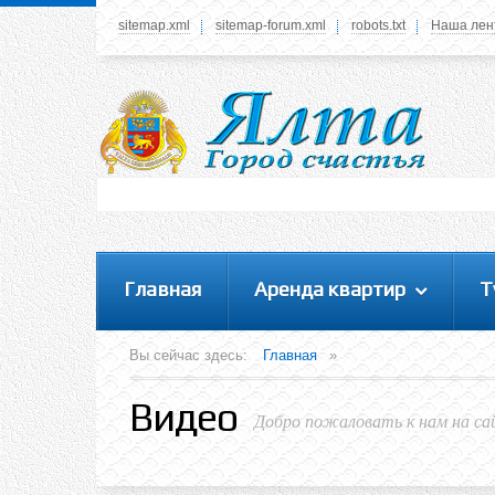
sitemap.xml
sitemap-forum.xml
robots.txt
Наша лен
Системное меню
У вас нет прав просматривать данное меню,
пожалуйста, войдите на сайт под своим
логином или зарегестрируйтесь! Это позволит
вам пользоваться всеми функциями нашего
сайта
Главная
Аренда квартир
Т
Вы сейчас здесь:
Главная
»
Видео
Добро пожаловать к нам на са