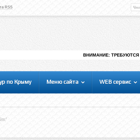
та RSS
Немного о вас
М
Здравствуйте уважаемый
Гость
. Чтобы
пользоваться данной панелью
управления, вам необходимо
авторизоваться на сайте под своим
логином, либо пройти регистрацию.
ВНИМАНИЕ: ТРЕБУЮТСЯ ЛЮДИ ДЛЯ В
ур по Крыму
Меню сайта
WEB сервис
йт!