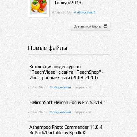
Товкун/2013
07 Авг 2013 ·
0 обсуждений
Все записи блога
Новые файлы
Коллекция видеокурсов
"TeachVideo" с сайта "TeachShop" -
Иностранные языки (2008-2010)
10 Авг 2013 ·
0 обсуждений
· Загрузок: 0
HeliconSoft Helicon Focus Pro 5.3.14.1
10 Авг 2013 ·
0 обсуждений
· Загрузок: 0
Ashampoo Photo Commander 11.0.4
RePack/Portable by KpoJIuK