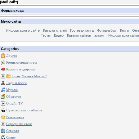
[
Мой сайт
]
Форма входа
Меню сайта
Информация о сайте
Каталог статей
Гостевая книга
Фотоальбом
Книги
Онл
Тесты
Видео
Каталог сайтов
эллинг
Информация сайта
Categories
Другое
Компьютерные игры
Красота и здоровье
Кухня,"Казан - Мангал"
Люди и блоги
Музыка
Общество
Онлайн TV
Путешествия и события
Развлечения
Серверовка стола
Сериалы
Спорт