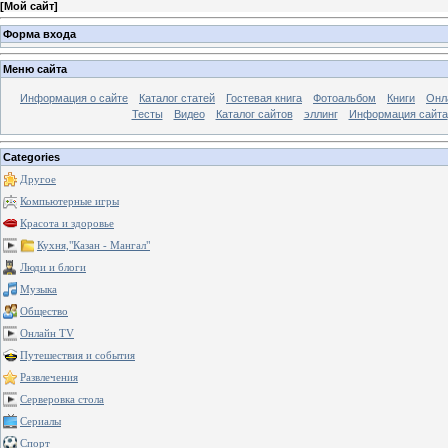
[
Мой сайт
]
Форма входа
Меню сайта
Информация о сайте
Каталог статей
Гостевая книга
Фотоальбом
Книги
Онл
Тесты
Видео
Каталог сайтов
эллинг
Информация сайта
Categories
Другое
Компьютерные игры
Красота и здоровье
Кухня,"Казан - Мангал"
Люди и блоги
Музыка
Общество
Онлайн TV
Путешествия и события
Развлечения
Серверовка стола
Сериалы
Спорт