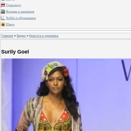
Транспорт
Фильмы и анимация
Хобби и образование
Юмор
Главная
»
Видео
»
Красота и здоровье
Surily Goel