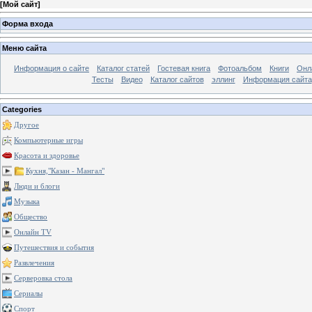
[
Мой сайт
]
Форма входа
Меню сайта
Информация о сайте
Каталог статей
Гостевая книга
Фотоальбом
Книги
Онл
Тесты
Видео
Каталог сайтов
эллинг
Информация сайта
Categories
Другое
Компьютерные игры
Красота и здоровье
Кухня,"Казан - Мангал"
Люди и блоги
Музыка
Общество
Онлайн TV
Путешествия и события
Развлечения
Серверовка стола
Сериалы
Спорт