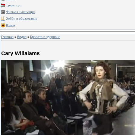
Транспорт
Фильмы и анимация
Хобби и образование
Юмор
Главная
»
Видео
»
Красота и здоровье
Cary Willaiams