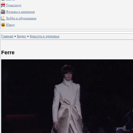
Транспорт
Фильмы и анимация
Хобби и образование
Юмор
Главная
»
Видео
»
Красота и здоровье
Ferre