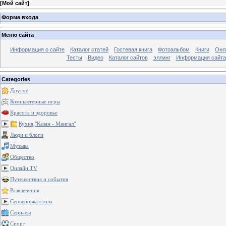
[
Мой сайт
]
Форма входа
Меню сайта
Информация о сайте
Каталог статей
Гостевая книга
Фотоальбом
Книги
Онл
Тесты
Видео
Каталог сайтов
эллинг
Информация сайта
Categories
Другое
Компьютерные игры
Красота и здоровье
Кухня,"Казан - Мангал"
Люди и блоги
Музыка
Общество
Онлайн TV
Путешествия и события
Развлечения
Серверовка стола
Сериалы
Спорт