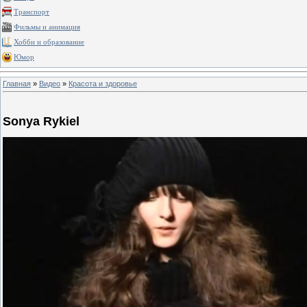
Транспорт
Фильмы и анимация
Хобби и образование
Юмор
Главная
»
Видео
»
Красота и здоровье
Sonya Rykiel