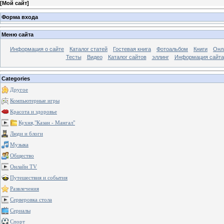
[
Мой сайт
]
Форма входа
Меню сайта
Информация о сайте
Каталог статей
Гостевая книга
Фотоальбом
Книги
Онл
Тесты
Видео
Каталог сайтов
эллинг
Информация сайта
Categories
Другое
Компьютерные игры
Красота и здоровье
Кухня,"Казан - Мангал"
Люди и блоги
Музыка
Общество
Онлайн TV
Путешествия и события
Развлечения
Серверовка стола
Сериалы
Спорт