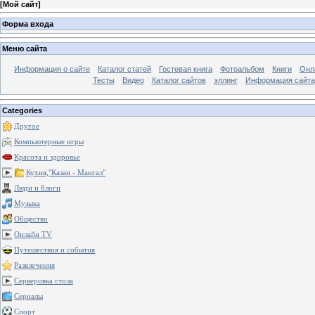
[
Мой сайт
]
Форма входа
Меню сайта
Информация о сайте
Каталог статей
Гостевая книга
Фотоальбом
Книги
Онл
Тесты
Видео
Каталог сайтов
эллинг
Информация сайта
Categories
Другое
Компьютерные игры
Красота и здоровье
Кухня,"Казан - Мангал"
Люди и блоги
Музыка
Общество
Онлайн TV
Путешествия и события
Развлечения
Серверовка стола
Сериалы
Спорт