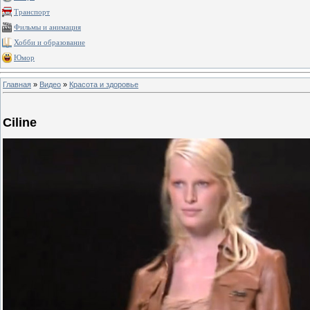
Транспорт
Фильмы и анимация
Хобби и образование
Юмор
Главная
»
Видео
»
Красота и здоровье
Ciline