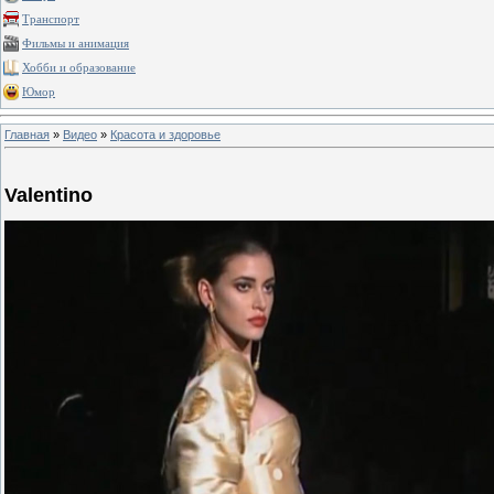
Транспорт
Фильмы и анимация
Хобби и образование
Юмор
Главная
»
Видео
»
Красота и здоровье
Valentino