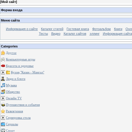
[
Мой сайт
]
Форма входа
Меню сайта
Информация о сайте
Каталог статей
Гостевая книга
Фотоальбом
Книги
Онл
Тесты
Видео
Каталог сайтов
эллинг
Информация сайта
Categories
Другое
Компьютерные игры
Красота и здоровье
Кухня,"Казан - Мангал"
Люди и блоги
Музыка
Общество
Онлайн TV
Путешествия и события
Развлечения
Серверовка стола
Сериалы
Спорт