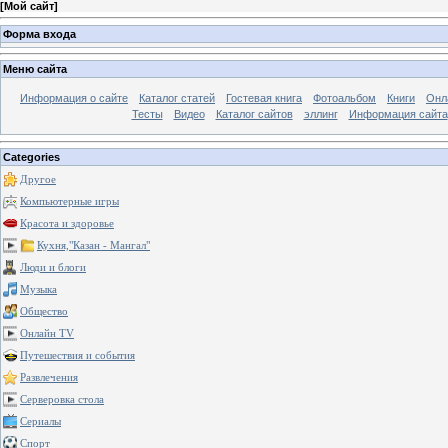
[
Мой сайт
]
Форма входа
Меню сайта
Информация о сайте
Каталог статей
Гостевая книга
Фотоальбом
Книги
Онл
Тесты
Видео
Каталог сайтов
эллинг
Информация сайта
Categories
Другое
Компьютерные игры
Красота и здоровье
Кухня,"Казан - Мангал"
Люди и блоги
Музыка
Общество
Онлайн TV
Путешествия и события
Развлечения
Серверовка стола
Сериалы
Спорт