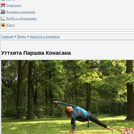
Транспорт
Фильмы и анимация
Хобби и образование
Юмор
Главная
»
Видео
»
Красота и здоровье
Уттхита Паршва Конасана