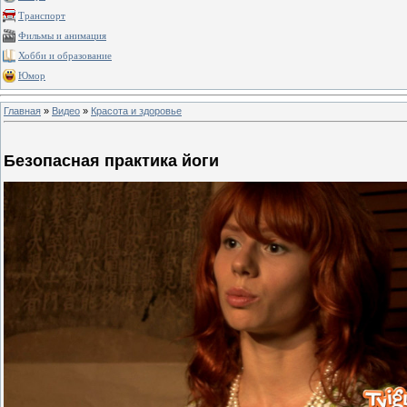
Транспорт
Фильмы и анимация
Хобби и образование
Юмор
Главная
»
Видео
»
Красота и здоровье
Безопасная практика йоги