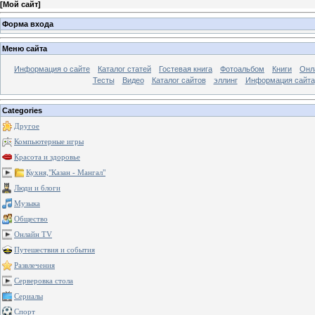
[
Мой сайт
]
Форма входа
Меню сайта
Информация о сайте
Каталог статей
Гостевая книга
Фотоальбом
Книги
Онл
Тесты
Видео
Каталог сайтов
эллинг
Информация сайта
Categories
Другое
Компьютерные игры
Красота и здоровье
Кухня,"Казан - Мангал"
Люди и блоги
Музыка
Общество
Онлайн TV
Путешествия и события
Развлечения
Серверовка стола
Сериалы
Спорт