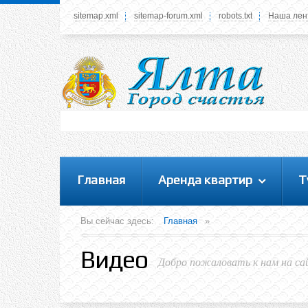
sitemap.xml
sitemap-forum.xml
robots.txt
Наша лен
Системное меню
У вас нет прав просматривать данное меню,
пожалуйста, войдите на сайт под своим
логином или зарегестрируйтесь! Это позволит
вам пользоваться всеми функциями нашего
сайта
Главная
Аренда квартир
Т
Вы сейчас здесь:
Главная
»
Видео
Добро пожаловать к нам на са