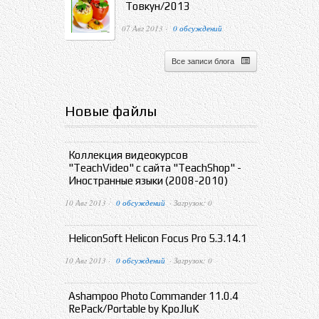
Товкун/2013
07 Авг 2013 ·
0 обсуждений
Все записи блога
Новые файлы
Коллекция видеокурсов
"TeachVideo" с сайта "TeachShop" -
Иностранные языки (2008-2010)
10 Авг 2013 ·
0 обсуждений
· Загрузок: 0
HeliconSoft Helicon Focus Pro 5.3.14.1
10 Авг 2013 ·
0 обсуждений
· Загрузок: 0
Ashampoo Photo Commander 11.0.4
RePack/Portable by KpoJIuK