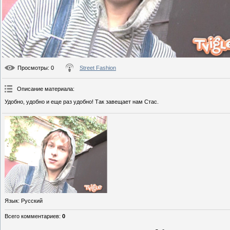
Просмотры
: 0
Street Fashion
Описание материала
:
Удобно, удобно и еще раз удобно! Так завещает нам Стас.
Язык
: Русский
Всего комментариев
:
0