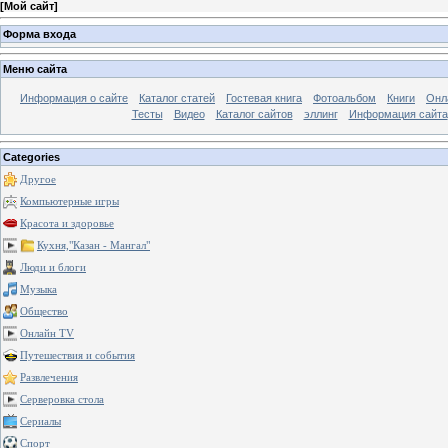
[
Мой сайт
]
Форма входа
Меню сайта
Информация о сайте
Каталог статей
Гостевая книга
Фотоальбом
Книги
Онл
Тесты
Видео
Каталог сайтов
эллинг
Информация сайта
Categories
Другое
Компьютерные игры
Красота и здоровье
Кухня,"Казан - Мангал"
Люди и блоги
Музыка
Общество
Онлайн TV
Путешествия и события
Развлечения
Серверовка стола
Сериалы
Спорт