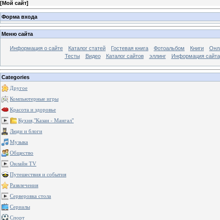
[
Мой сайт
]
Форма входа
Меню сайта
Информация о сайте
Каталог статей
Гостевая книга
Фотоальбом
Книги
Онл
Тесты
Видео
Каталог сайтов
эллинг
Информация сайта
Categories
Другое
Компьютерные игры
Красота и здоровье
Кухня,"Казан - Мангал"
Люди и блоги
Музыка
Общество
Онлайн TV
Путешествия и события
Развлечения
Серверовка стола
Сериалы
Спорт