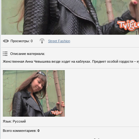
Просмотры
: 0
Street Fashion
Описание материала
:
Женственная Анна Чевышева везде ходит на каблуках. Предмет особой гордости – ку
Язык
: Русский
Всего комментариев
:
0