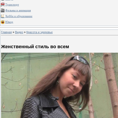
Транспорт
Фильмы и анимация
Хобби и образование
Юмор
Главная
»
Видео
»
Красота и здоровье
Женственный стиль во всем