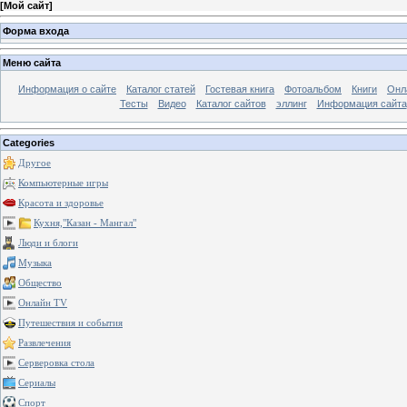
[
Мой сайт
]
Форма входа
Меню сайта
Информация о сайте
Каталог статей
Гостевая книга
Фотоальбом
Книги
Онл
Тесты
Видео
Каталог сайтов
эллинг
Информация сайта
Categories
Другое
Компьютерные игры
Красота и здоровье
Кухня,"Казан - Мангал"
Люди и блоги
Музыка
Общество
Онлайн TV
Путешествия и события
Развлечения
Серверовка стола
Сериалы
Спорт