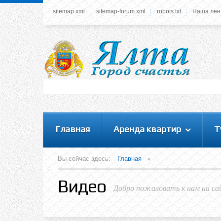
sitemap.xml
sitemap-forum.xml
robots.txt
Наша лен
Системное меню
У вас нет прав просматривать данное меню,
пожалуйста, войдите на сайт под своим
логином или зарегестрируйтесь! Это позволит
вам пользоваться всеми функциями нашего
сайта
Главная
Аренда квартир
Т
Вы сейчас здесь:
Главная
»
Видео
Добро пожаловать к нам на са