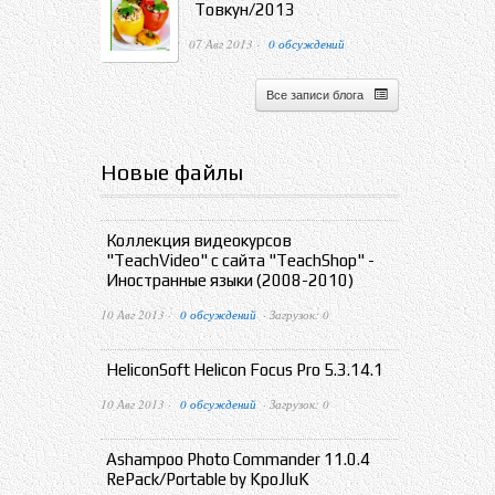
Товкун/2013
07 Авг 2013 ·
0 обсуждений
Все записи блога
Новые файлы
Коллекция видеокурсов
"TeachVideo" с сайта "TeachShop" -
Иностранные языки (2008-2010)
10 Авг 2013 ·
0 обсуждений
· Загрузок: 0
HeliconSoft Helicon Focus Pro 5.3.14.1
10 Авг 2013 ·
0 обсуждений
· Загрузок: 0
Ashampoo Photo Commander 11.0.4
RePack/Portable by KpoJIuK