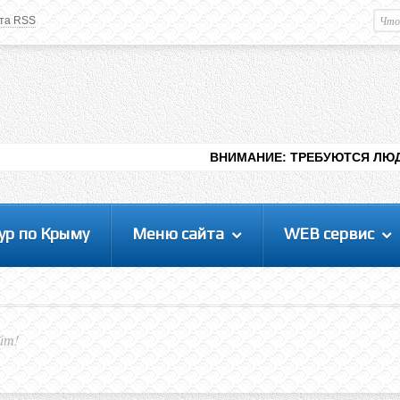
та RSS
Немного о вас
М
Здравствуйте уважаемый
Гость
. Чтобы
пользоваться данной панелью
управления, вам необходимо
авторизоваться на сайте под своим
логином, либо пройти регистрацию.
ВНИМАНИЕ: ТРЕБУЮТСЯ ЛЮДИ ДЛЯ ВИДЕНИЯ 
ур по Крыму
Меню сайта
WEB сервис
йт!