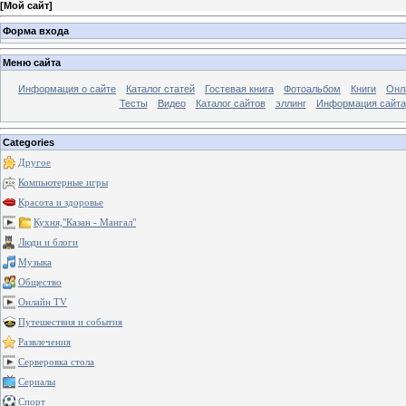
[
Мой сайт
]
Форма входа
Меню сайта
Информация о сайте
Каталог статей
Гостевая книга
Фотоальбом
Книги
Онл
Тесты
Видео
Каталог сайтов
эллинг
Информация сайта
Categories
Другое
Компьютерные игры
Красота и здоровье
Кухня,"Казан - Мангал"
Люди и блоги
Музыка
Общество
Онлайн TV
Путешествия и события
Развлечения
Серверовка стола
Сериалы
Спорт