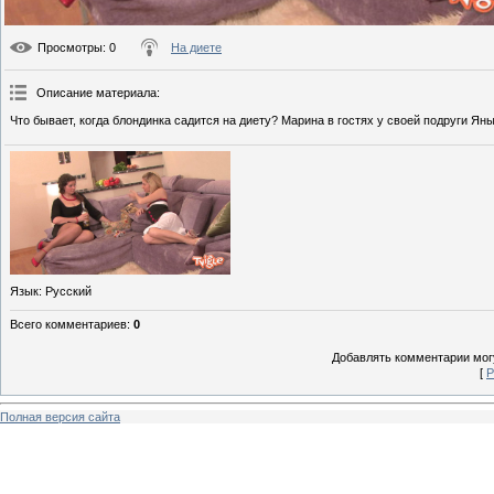
Просмотры
: 0
На диете
Описание материала
:
Что бывает, когда блондинка садится на диету? Марина в гостях у своей подруги Ян
Язык
: Русский
Всего комментариев
:
0
Добавлять комментарии могу
[
Р
Полная версия сайта